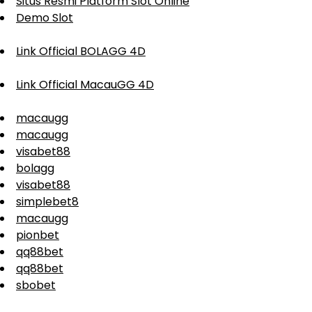
Situs Resmi Platform Slot Online
Demo Slot
Link Official BOLAGG 4D
Link Official MacauGG 4D
macaugg
macaugg
visabet88
bolagg
visabet88
simplebet8
macaugg
pionbet
qq88bet
qq88bet
sbobet