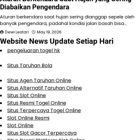
Diabaikan Pengendara
Aturan berkendara saat hujan sering dianggap sepele oleh
banyak pengendara, padahal kondisi jalan basah bisa…
Dewi Lestari
May 19, 2026
Website News Update Setiap Hari
pengeluaran togel hk
Situs Taruhan Bola
Situs Agen Taruhan Online
Situs Alternatif Taruhan Online
Situs Slot Online
Situs Resmi Togel Online
Situs Terpercaya Togel Online
Slot Online Resmi
Slot Online
Situs Slot Gacor Terpercaya