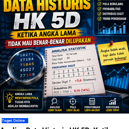
Togel Online