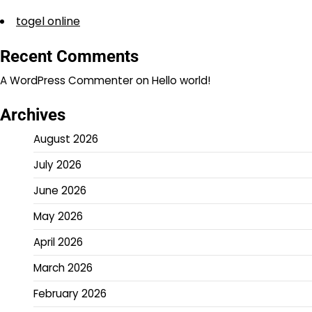
togel online
Recent Comments
A WordPress Commenter
on
Hello world!
Archives
August 2026
July 2026
June 2026
May 2026
April 2026
March 2026
February 2026