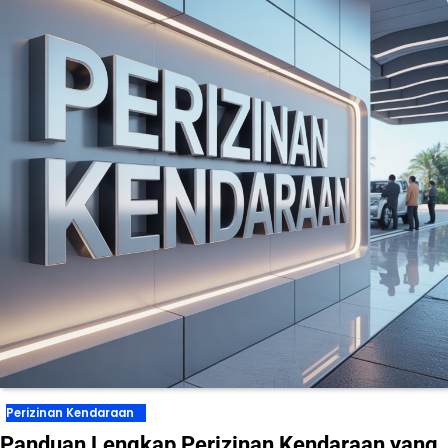
Perizinan Kendaraan
Panduan Lengkap Perizinan Kendaraan yang