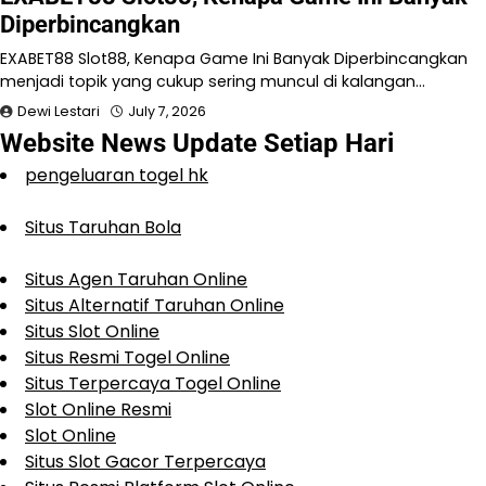
Diperbincangkan
EXABET88 Slot88, Kenapa Game Ini Banyak Diperbincangkan
menjadi topik yang cukup sering muncul di kalangan…
Dewi Lestari
July 7, 2026
Website News Update Setiap Hari
pengeluaran togel hk
Situs Taruhan Bola
Situs Agen Taruhan Online
Situs Alternatif Taruhan Online
Situs Slot Online
Situs Resmi Togel Online
Situs Terpercaya Togel Online
Slot Online Resmi
Slot Online
Situs Slot Gacor Terpercaya