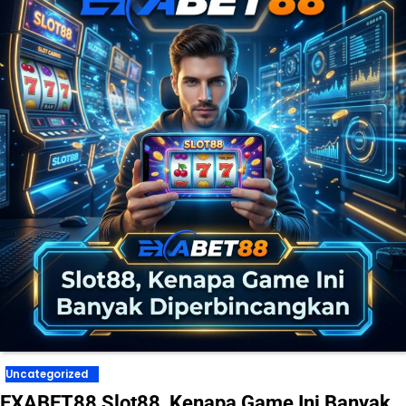
Uncategorized
EXABET88 Slot88, Kenapa Game Ini Banyak