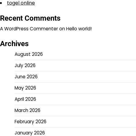
togel online
Recent Comments
A WordPress Commenter
on
Hello world!
Archives
August 2026
July 2026
June 2026
May 2026
April 2026
March 2026
February 2026
January 2026