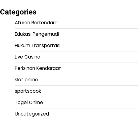
Categories
Aturan Berkendara
Edukasi Pengemudi
Hukum Transportasi
Live Casino
Perizinan Kendaraan
slot online
sportsbook
Togel Online
Uncategorized