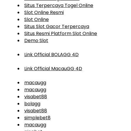
Situs Terpercaya Togel Online
Slot Online Resmi
Slot Online
Situs Slot Gacor Terpercaya
Situs Resmi Platform Slot Online
Demo Slot
Link Official BOLAGG 4D
Link Official MacauGG 4D
macaugg
macaugg
visabet88
bolagg
visabet88
simplebet8
macaugg