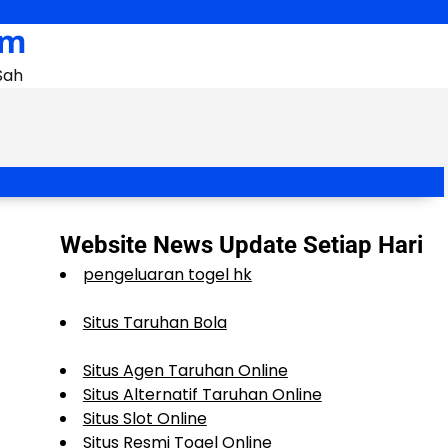
om
Sah
Website News Update Setiap Hari
pengeluaran togel hk
Situs Taruhan Bola
Situs Agen Taruhan Online
Situs Alternatif Taruhan Online
Situs Slot Online
Situs Resmi Togel Online