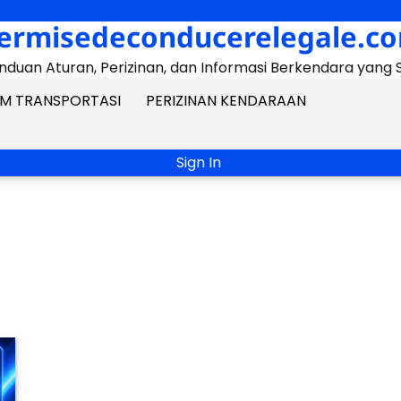
ermisedeconducerelegale.c
nduan Aturan, Perizinan, dan Informasi Berkendara yang 
M TRANSPORTASI
PERIZINAN KENDARAAN
Sign In