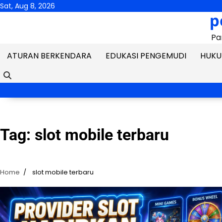
Skip
Sat, Aug 8, 2026
p
to
content
Pa
ATURAN BERKENDARA
EDUKASI PENGEMUDI
HUKU
Tag:
slot mobile terbaru
Home
slot mobile terbaru