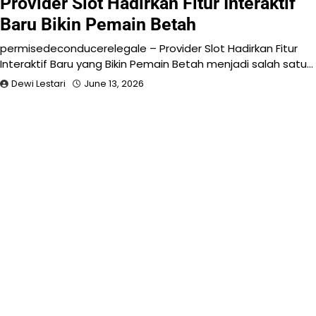
Provider Slot Hadirkan Fitur Interaktif
Baru Bikin Pemain Betah
permisedeconducerelegale – Provider Slot Hadirkan Fitur
Interaktif Baru yang Bikin Pemain Betah menjadi salah satu…
Dewi Lestari
June 13, 2026