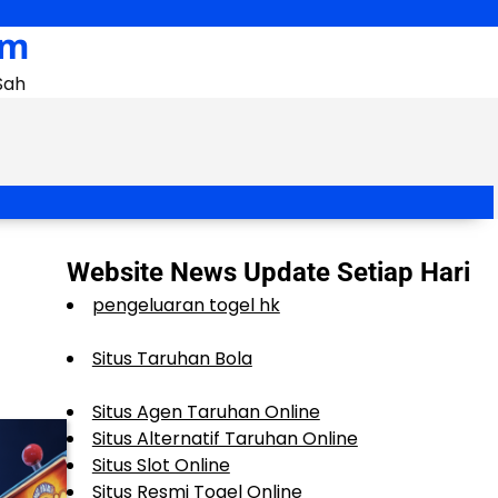
om
Sah
Website News Update Setiap Hari
pengeluaran togel hk
Situs Taruhan Bola
Situs Agen Taruhan Online
Situs Alternatif Taruhan Online
Situs Slot Online
Situs Resmi Togel Online