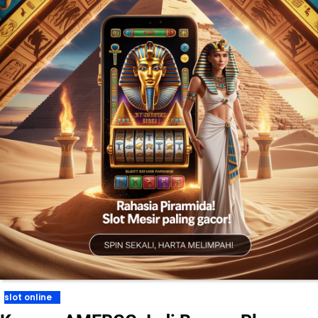
slot online