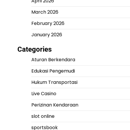
April 2026
March 2026
February 2026
January 2026
Categories
Aturan Berkendara
Edukasi Pengemudi
Hukum Transportasi
Live Casino
Perizinan Kendaraan
slot online
sportsbook