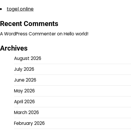
togel online
Recent Comments
A WordPress Commenter
on
Hello world!
Archives
August 2026
July 2026
June 2026
May 2026
April 2026
March 2026
February 2026