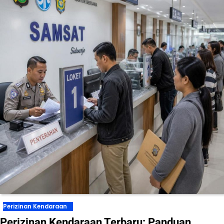
Perizinan Kendaraan
Perizinan Kendaraan Terbaru: Panduan