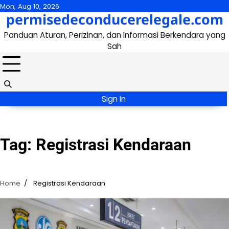
Skip
Mon, Aug 10, 2026
permisedeconducerelegale.com
to
content
Panduan Aturan, Perizinan, dan Informasi Berkendara yang
Sah
Sign In
Tag:
Registrasi Kendaraan
Home
Registrasi Kendaraan