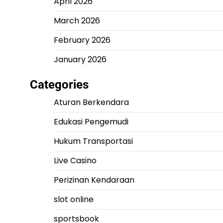
April 2026
March 2026
February 2026
January 2026
Categories
Aturan Berkendara
Edukasi Pengemudi
Hukum Transportasi
Live Casino
Perizinan Kendaraan
slot online
sportsbook