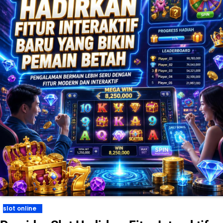
slot online