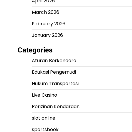
April 2026
March 2026
February 2026
January 2026
Categories
Aturan Berkendara
Edukasi Pengemudi
Hukum Transportasi
Live Casino
Perizinan Kendaraan
slot online
sportsbook