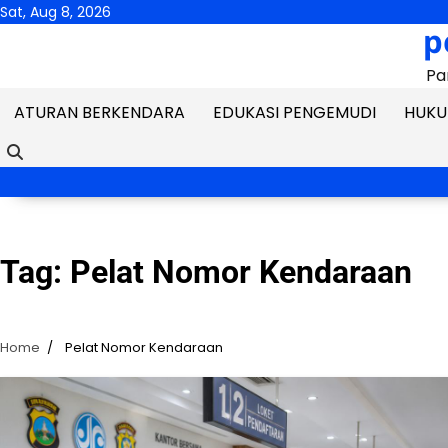
Skip
Sat, Aug 8, 2026
p
to
content
Pa
ATURAN BERKENDARA
EDUKASI PENGEMUDI
HUKU
Tag:
Pelat Nomor Kendaraan
Home
Pelat Nomor Kendaraan