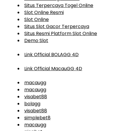
Situs Terpercaya Togel Online
Slot Online Resmi
Slot Online
Situs Slot Gacor Terpercaya
Situs Resmi Platform Slot Online
Demo Slot
Link Official BOLAGG 4D
Link Official MacauGG 4D
macaugg
macaugg
visabet88
bolagg
visabet88
simplebet8
macaugg