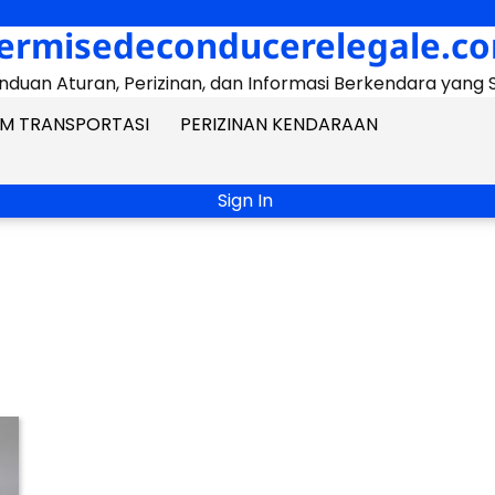
ermisedeconducerelegale.c
nduan Aturan, Perizinan, dan Informasi Berkendara yang 
M TRANSPORTASI
PERIZINAN KENDARAAN
Sign In