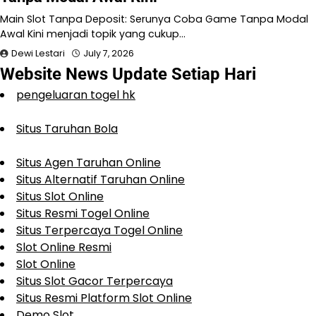
Main Slot Tanpa Deposit: Serunya Coba Game Tanpa Modal
Awal Kini menjadi topik yang cukup…
Dewi Lestari
July 7, 2026
Website News Update Setiap Hari
pengeluaran togel hk
Situs Taruhan Bola
Situs Agen Taruhan Online
Situs Alternatif Taruhan Online
Situs Slot Online
Situs Resmi Togel Online
Situs Terpercaya Togel Online
Slot Online Resmi
Slot Online
Situs Slot Gacor Terpercaya
Situs Resmi Platform Slot Online
Demo Slot