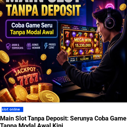
slot online
Main Slot Tanpa Deposit: Serunya Coba Game
Tanpa Modal Awal Kini