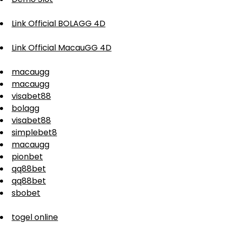
Link Official BOLAGG 4D
Link Official MacauGG 4D
macaugg
macaugg
visabet88
bolagg
visabet88
simplebet8
macaugg
pionbet
qq88bet
qq88bet
sbobet
togel online