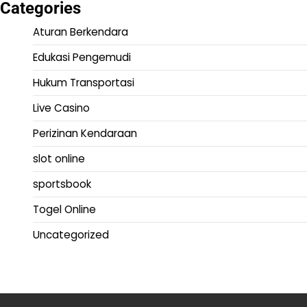
Categories
Aturan Berkendara
Edukasi Pengemudi
Hukum Transportasi
Live Casino
Perizinan Kendaraan
slot online
sportsbook
Togel Online
Uncategorized