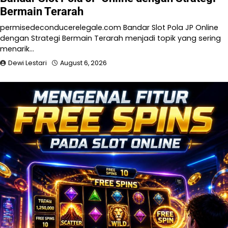
Bermain Terarah
permisedeconducerelegale.com Bandar Slot Pola JP Online
dengan Strategi Bermain Terarah menjadi topik yang sering
menarik…
Dewi Lestari
August 6, 2026