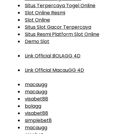
Situs Terpercaya Togel Online
Slot Online Resmi
Slot Online
Situs Slot Gacor Terpercaya
Situs Resmi Platform Slot Online
Demo Slot
Link Official BOLAGG 4D
Link Official MacauGG 4D
macaugg
macaugg
visabet88
bolagg
visabet88
simplebet8
macaugg