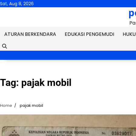
Skip
Sat, Aug 8, 2026
p
to
content
Pa
ATURAN BERKENDARA
EDUKASI PENGEMUDI
HUKU
Tag:
pajak mobil
Home
pajak mobil