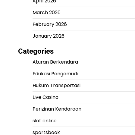
April 2026
March 2026
February 2026
January 2026
Categories
Aturan Berkendara
Edukasi Pengemudi
Hukum Transportasi
Live Casino
Perizinan Kendaraan
slot online
sportsbook