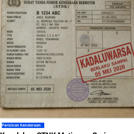
Perizinan Kendaraan