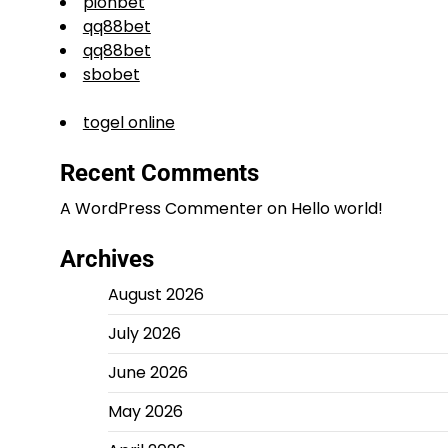
pionbet
qq88bet
qq88bet
sbobet
togel online
Recent Comments
A WordPress Commenter
on
Hello world!
Archives
August 2026
July 2026
June 2026
May 2026