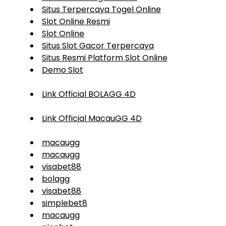
Situs Terpercaya Togel Online
Slot Online Resmi
Slot Online
Situs Slot Gacor Terpercaya
Situs Resmi Platform Slot Online
Demo Slot
Link Official BOLAGG 4D
Link Official MacauGG 4D
macaugg
macaugg
visabet88
bolagg
visabet88
simplebet8
macaugg