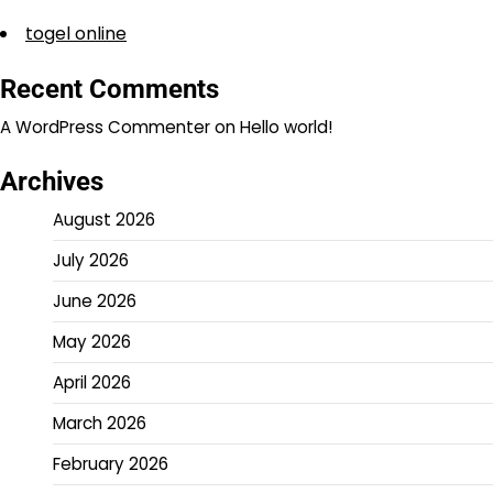
togel online
Recent Comments
A WordPress Commenter
on
Hello world!
Archives
August 2026
July 2026
June 2026
May 2026
April 2026
March 2026
February 2026