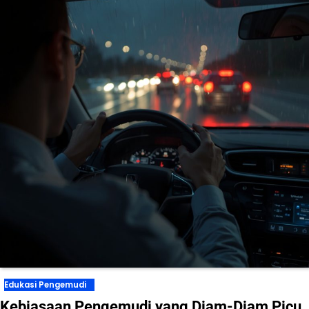
Edukasi Pengemudi
Kebiasaan Pengemudi yang Diam-Diam Picu