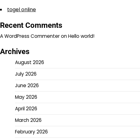
togel online
Recent Comments
A WordPress Commenter
on
Hello world!
Archives
August 2026
July 2026
June 2026
May 2026
April 2026
March 2026
February 2026