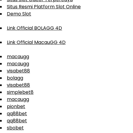
Situs Resmi Platform Slot Online
Demo Slot
Link Official BOLAGG 4D
Link Official MacauGG 4D
macaugg
macaugg
visabet88
bolagg
visabet88
simplebet8
macaugg
pionbet
qq88bet
qq88bet
sbobet