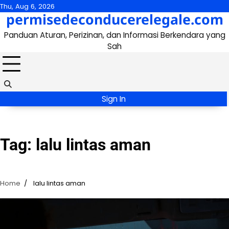
Skip
Thu, Aug 6, 2026
permisedeconducerelegale.com
to
content
Panduan Aturan, Perizinan, dan Informasi Berkendara yang
Sah
Sign In
Tag:
lalu lintas aman
Home
lalu lintas aman