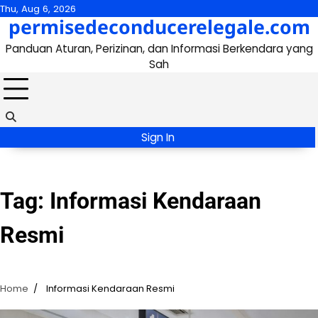
Skip
Thu, Aug 6, 2026
permisedeconducerelegale.com
to
content
Panduan Aturan, Perizinan, dan Informasi Berkendara yang
Sah
Sign In
Tag:
Informasi Kendaraan
Resmi
Home
Informasi Kendaraan Resmi