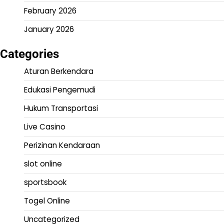
February 2026
January 2026
Categories
Aturan Berkendara
Edukasi Pengemudi
Hukum Transportasi
Live Casino
Perizinan Kendaraan
slot online
sportsbook
Togel Online
Uncategorized