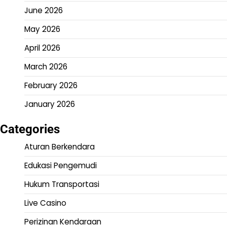
June 2026
May 2026
April 2026
March 2026
February 2026
January 2026
Categories
Aturan Berkendara
Edukasi Pengemudi
Hukum Transportasi
Live Casino
Perizinan Kendaraan