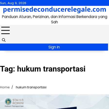
Skip
Sun, Aug 9, 2026
permisedeconducerelegale.com
to
content
Panduan Aturan, Perizinan, dan Informasi Berkendara yang
Sah
Sign In
Tag:
hukum transportasi
Home
hukum transportasi