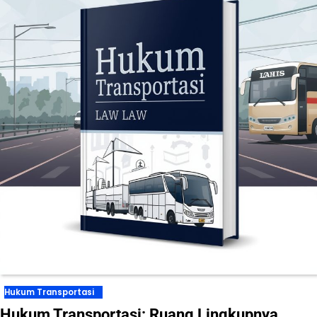
Hukum Transportasi
Hukum Transportasi: Ruang Lingkupnya