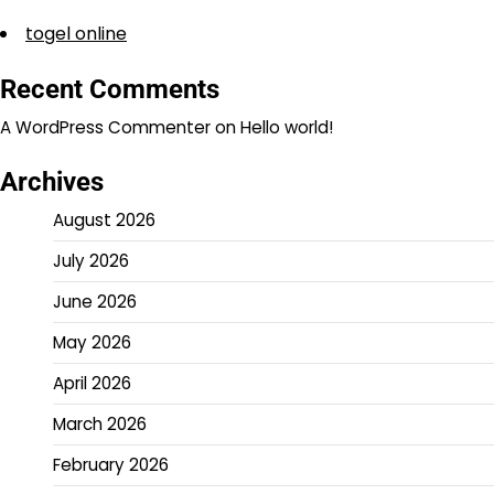
togel online
Recent Comments
A WordPress Commenter
on
Hello world!
Archives
August 2026
July 2026
June 2026
May 2026
April 2026
March 2026
February 2026