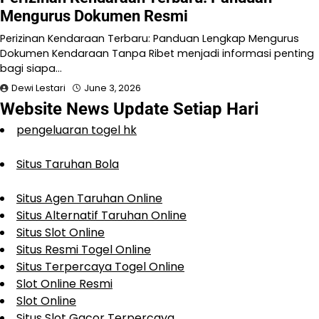
Mengurus Dokumen Resmi
Perizinan Kendaraan Terbaru: Panduan Lengkap Mengurus
Dokumen Kendaraan Tanpa Ribet menjadi informasi penting
bagi siapa…
Dewi Lestari
June 3, 2026
Website News Update Setiap Hari
pengeluaran togel hk
Situs Taruhan Bola
Situs Agen Taruhan Online
Situs Alternatif Taruhan Online
Situs Slot Online
Situs Resmi Togel Online
Situs Terpercaya Togel Online
Slot Online Resmi
Slot Online
Situs Slot Gacor Terpercaya