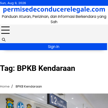
Skip
Sun, Aug 9, 2026
permisedeconducerelegale.com
to
content
Panduan Aturan, Perizinan, dan Informasi Berkendara yang
Sah
Sign In
Tag:
BPKB Kendaraan
Home
BPKB Kendaraan