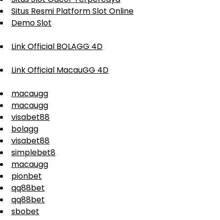
Situs Resmi Platform Slot Online
Demo Slot
Link Official BOLAGG 4D
Link Official MacauGG 4D
macaugg
macaugg
visabet88
bolagg
visabet88
simplebet8
macaugg
pionbet
qq88bet
qq88bet
sbobet