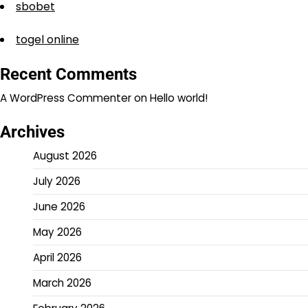
sbobet
togel online
Recent Comments
A WordPress Commenter
on
Hello world!
Archives
August 2026
July 2026
June 2026
May 2026
April 2026
March 2026