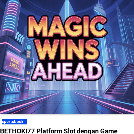
sportsbook
BETHOKI77 Platform Slot dengan Game