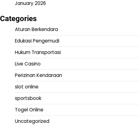
January 2026
Categories
Aturan Berkendara
Edukasi Pengemudi
Hukum Transportasi
Live Casino
Perizinan Kendaraan
slot online
sportsbook
Togel Online
Uncategorized