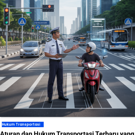
Hukum Transportasi
Aturan dan Hukum Transportasi Terbaru yang