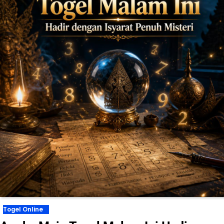
Togel Online