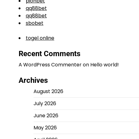
pionbet
qq88bet
qq88bet
sbobet
togel online
Recent Comments
A WordPress Commenter
on
Hello world!
Archives
August 2026
July 2026
June 2026
May 2026