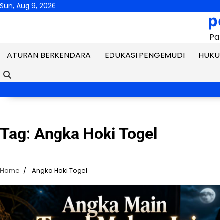
Skip
Sun, Aug 9, 2026
p
to
content
Pa
ATURAN BERKENDARA
EDUKASI PENGEMUDI
HUKU
Tag:
Angka Hoki Togel
Home
Angka Hoki Togel