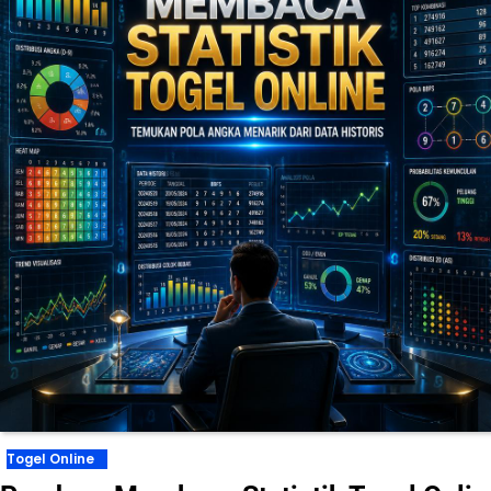
Togel Online