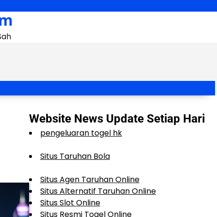
om
Sah
Website News Update Setiap Hari
pengeluaran togel hk
Situs Taruhan Bola
Situs Agen Taruhan Online
Situs Alternatif Taruhan Online
Situs Slot Online
Situs Resmi Togel Online